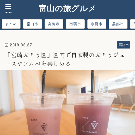
富山の旅グルメ
menu
まとめ
富山市
高岡市
南砺市
氷見市
黒部市
砺波市
2019.08.27
「宮崎ぶどう園」園内で自家製のぶどうジュ
ースやソルベを楽しめる