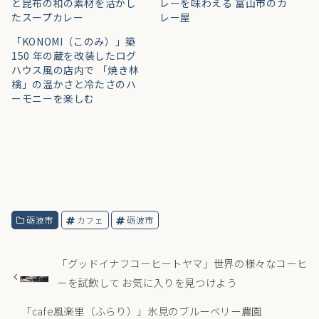
と昆布の和の素材を活かし
レーを味わえる 富山市のカ
たスープカレー
レー屋
「KONOMI（このみ）」築
150 年の蔵を改装したログ
ハウス風の店内で 「焼き林
檎」の温かさと冷たさのハ
ーモニーを楽しむ
砺波市
カフェ
砺波市
「グッドイナフコーヒートヤマ」世界の様々なコーヒ
ーを試飲して お気に入りを見つけよう
「cafe風楽里（ふらり）」氷見のブルーベリー農園