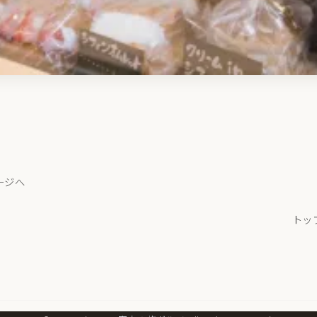
ージへ
トッ