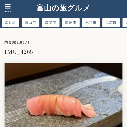
富山の旅グルメ
menu
まとめ
富山市
高岡市
南砺市
氷見市
黒部市
2026.03.11
IMG_4265