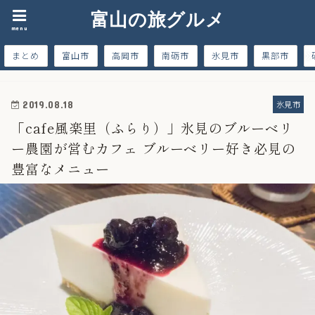
富山の旅グルメ
menu
まとめ
富山市
高岡市
南砺市
氷見市
黒部市
氷見市
2019.08.18
「cafe風楽里（ふらり）」氷見のブルーベリ
ー農園が営むカフェ ブルーベリー好き必見の
豊富なメニュー