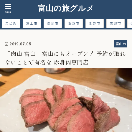
富山の旅グルメ
menu
まとめ
富山市
高岡市
南砺市
氷見市
黒部市
富山市
2019.07.05
「肉山 富山」富山にもオープン！ 予約が取れ
ないことで有名な 赤身肉専門店