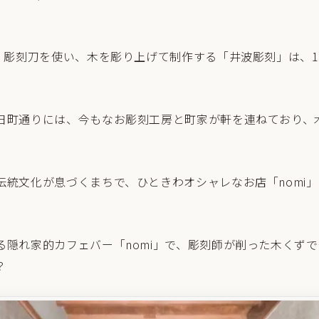
ミ、彫刻刀を使い、木を彫り上げて制作する「井波彫刻」は、1
。
日町通りには、今もなお彫刻工房と町家が軒を連ねており、
。
統文化が息づくまちで、ひときわオシャレなお店「nomi」が2
る隠れ家的カフェバー「nomi」で、彫刻師が削った木くず
？