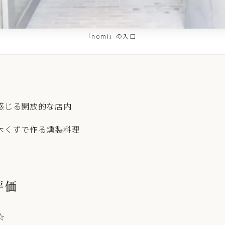
「nomi」の入口
感じる開放的な店内
木くずで作る燻製料理
評価
☆