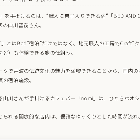
」を手掛けるのは、“職人に弟子入りできる宿“「BED AND C
家の山川智嗣さん。
RAFT」とはBed”宿泊”だけではなく、地元職人の工房でCraft
など）も体験できる旅の仕組み。
ークで井波の伝統文化の魅力を満喫できることから、国内の
気の宿泊施設。
る山川さんが手掛けるカフェバー「nomi」は、ひときわオ
じられる開放的な店内は、優雅なゆっくりとした時間が流れ