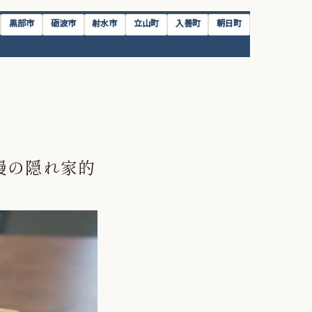
黒部市
砺波市
射水市
立山町
入善町
朝日町
慢の隠れ家的