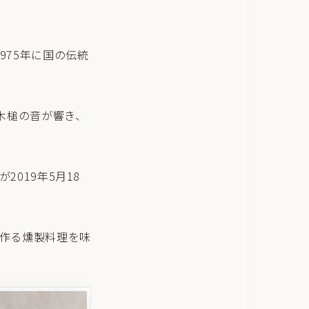
975年に国の伝統
木槌の音が響き、
019年5月18
で作る燻製料理を味