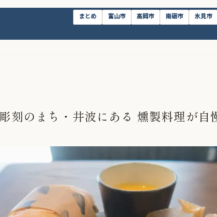
まとめ
富山市
高岡市
南砺市
氷見市
」木彫刻のまち・井波にある 燻製料理が自