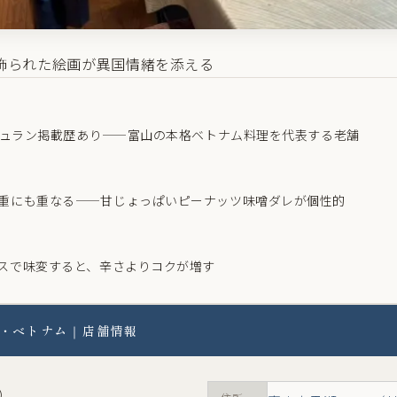
飾られた絵画が異国情緒を添える
ミシュラン掲載歴あり——富山の本格ベトナム料理を代表する老舗
重にも重なる——甘じょっぱいピーナッツ味噌ダレが個性的
スで味変すると、辛さよりコクが増す
・ベトナム｜店舗情報
）