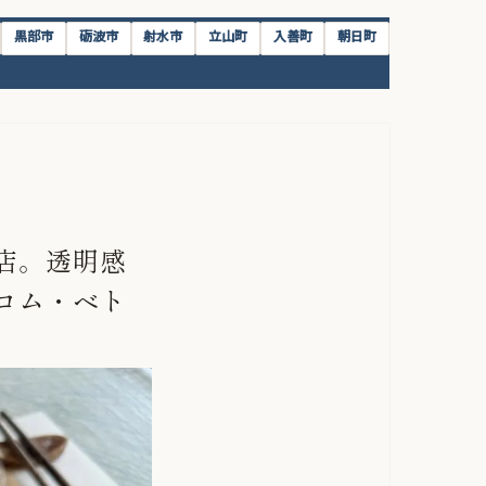
黒部市
砺波市
射水市
立山町
入善町
朝日町
店。透明感
コム・ベト