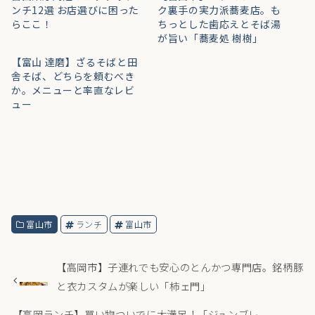
ンチ12選 お店選びに困った
ク裏手の実力派蕎麦店。も
らここ！
ちっとした歯応えとそば湯
が旨い「蕎麦処 樹樹」
【富山 達磨】ざるそばと田
舎そば、どちらを頼むべき
か。メニューと率直なレビ
ュー
富山市
ランチ
富山市
【高岡市】子連れでも安心のとんかつ専門店。銘柄豚
と衣カスタムが楽しい「柿ェ門」
【高岡ランチ】買い物ついでに大満足！「ジュンブレ