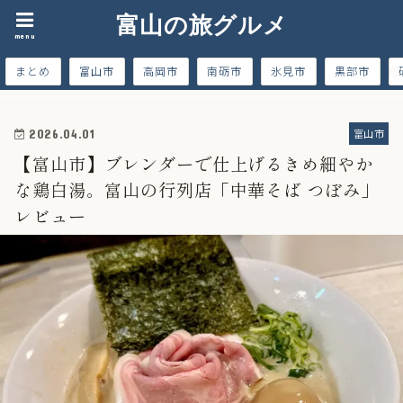
富山の旅グルメ
menu
まとめ
富山市
高岡市
南砺市
氷見市
黒部市
富山市
2026.04.01
【富山市】ブレンダーで仕上げるきめ細やか
な鶏白湯。富山の行列店「中華そば つぼみ」
レビュー