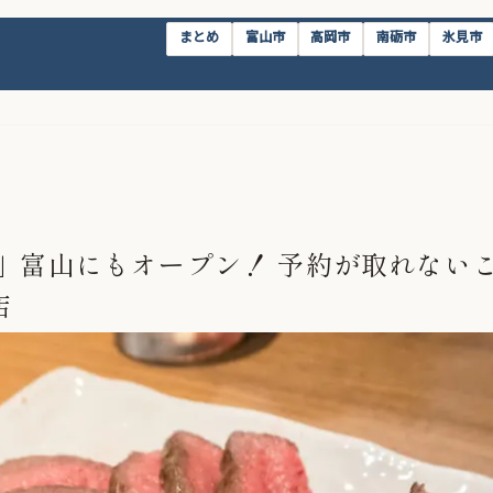
まとめ
富山市
高岡市
南砺市
氷見市
山」富山にもオープン！ 予約が取れない
店