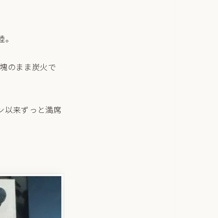
陸。
な塊のまま炭火で
ン以来ずっと満席