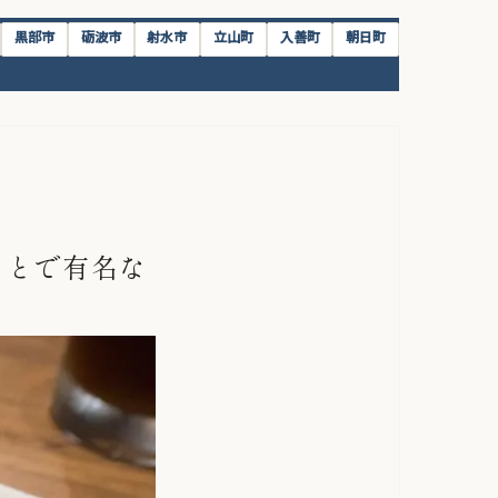
黒部市
砺波市
射水市
立山町
入善町
朝日町
ことで有名な