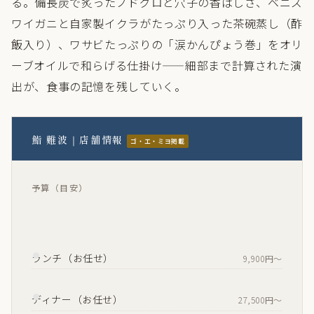
る。備長炭で炙ったノドグロと穴子の香ばしさ、ベニズ
ワイガニと自家製イクラがたっぷり入った茶碗蒸し（酢
飯入り）、ワサビたっぷりの「涙かんぴょう巻」をオリ
ーブオイルで和らげる仕掛け——細部まで計算された演
出が、食事の記憶を残していく。
鮨 難波｜店舗情報
ゴ・エ・ミヨ掲載
予算（目安）
ランチ（お任せ）
9,900円〜
ディナー（お任せ）
27,500円〜