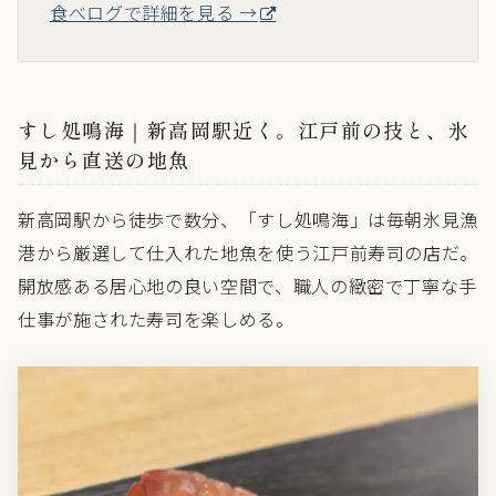
住所
高岡市末広町50-13
営業時間
12:00〜13:30 / 18:00〜21:00
定休日
日曜・祝日
電話番号
0766-23-5781
座席
カウンター、個室
駐車場
なし
食べログで詳細を見る →
すし処鳴海｜新高岡駅近く。江戸前の技と、氷