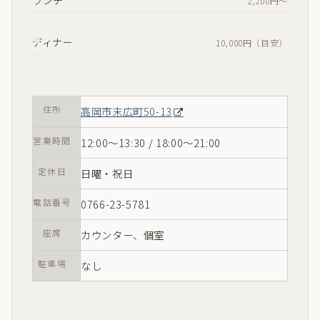
も脂のノリが良く、寿司を食べるには絶好のタイミン
グ。県外の友人を連れてくる際の定番として、迷わず選
べる一軒。
鮨金｜店舗情報
予算（目安）
ランチ
2,200円〜
ディナー
10,000円（目安）