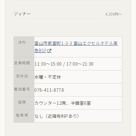
ディナー
4,200円〜
住所
富山市新富町1-3-3 富山エクセルホテル東
急B1F
営業時間
11:30〜15:00 / 17:00〜21:30
定休日
水曜・不定休
電話番号
076-411-8778
座席
カウンター12席、半個室6室
駐車場
なし（近隣有料Pあり）