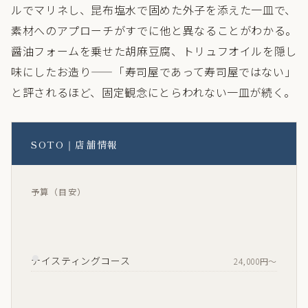
コンセプトは「地産地消・少量多種」。富山湾のポテン
シャルを信じ、流通に向かない魚でも鮮度と調理次第で
極上になることを体現している。コースの幕開けは「甘
エビの刺身」。富山湾産の甘海老を塩麴とオリーブオイ
ルでマリネし、昆布塩水で固めた外子を添えた一皿で、
素材へのアプローチがすでに他と異なることがわかる。
醤油フォームを乗せた胡麻豆腐、トリュフオイルを隠し
味にしたお造り——「寿司屋であって寿司屋ではない」
と評されるほど、固定観念にとらわれない一皿が続く。
SOTO｜店舗情報
予算（目安）