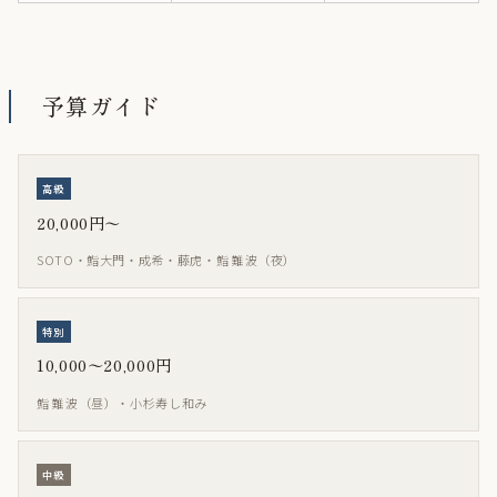
予算ガイド
高級
20,000円〜
SOTO・鮨大門・成希・藤虎・鮨 難波（夜）
特別
10,000〜20,000円
鮨 難波（昼）・小杉寿し和み
中級