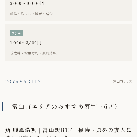
3,000〜10,000円
鳴海・鮨よし・城光・鮨金
ランチ
1,000〜3,300円
琉之輔・松葉寿司・順風満帆
TOYAMA CITY
富山市 / 6店
富山市エリアのおすすめ寿司（6店）
鮨 順風満帆｜富山駅B1F。接待・県外の友人に