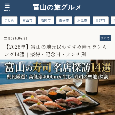
富山の旅グルメ
menu
まとめ
富山市
高岡市
南砺市
氷見市
黒部市
まとめ
2026.04.26
【2026年】富山の地元民おすすめ寿司ランキ
ング14選｜接待・記念日・ランチ別