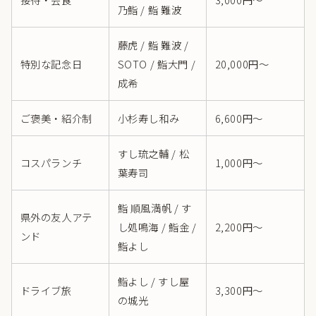
乃鮨 / 鮨 難波
藤虎 / 鮨 難波 /
特別な記念日
SOTO / 鮨大門 /
20,000円〜
成希
ご褒美・紹介制
小杉寿し和み
6,600円〜
すし琉之輔 / 松
コスパランチ
1,000円〜
葉寿司
鮨 順風満帆 / す
県外の友人アテ
し処鳴海 / 鮨金 /
2,200円〜
ンド
鮨よし
鮨よし / すし屋
ドライブ旅
3,300円〜
の城光