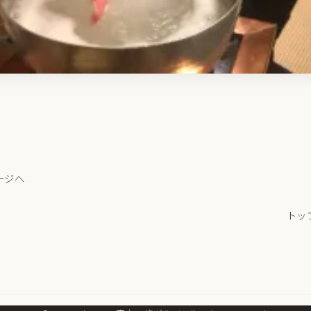
ージへ
トッ