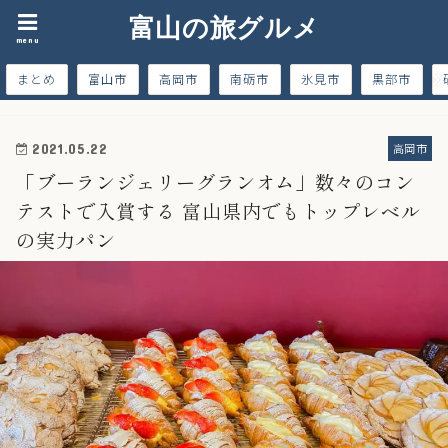
富山の旅グルメ
menu
まとめ
富山市
高岡市
南砺市
氷見市
黒部市
高岡市
2021.05.22
「ブーランジェリーグランオム」数々のコン
テストで入賞する 富山県内でもトップレベル
の実力パン