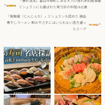
「食彩活采」富山市柳町にある大人の隠れ家的居酒屋
ミシュランにも選ばれた実力派の料理は必食
「貧瞋癡（とんじんち）」ミシュランも認めた 絶品
煮干しラーメン 飲み干さずにはいられない透き通っ
たスープ