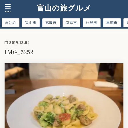
富山の旅グルメ
menu
まとめ
富山市
高岡市
南砺市
氷見市
黒部市
2019.12.04
IMG_5252