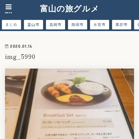
富山の旅グルメ
menu
まとめ
富山市
高岡市
南砺市
氷見市
黒部市
2020.01.16
img_5990