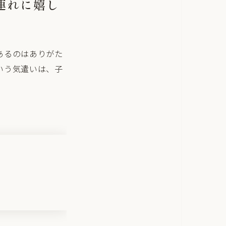
連れに嬉し
あるのはありがた
いう気遣いは、子
。