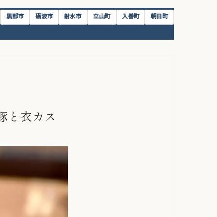
黒部市
砺波市
射水市
立山町
入善町
朝日町
豚と衣カス