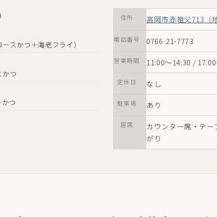
）
住所
高岡市赤祖父713（
電話番号
0766-21-7773
ロースかつ＋海老フライ）
営業時間
11:00〜14:30 / 17:0
スかつ
定休日
なし
レかつ
駐車場
あり
座席
カウンター席・テー
がり