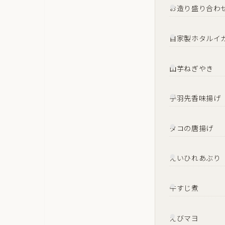
お造り盛り合わ
自家製ホタルイ
山芋ねぎやき
手羽先香味揚げ
タコの唐揚げ
えいひれあぶり
牛すじ煮
えびマヨ