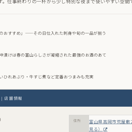
す。仕事終わりの一杯から少し特別な夜まで使いやすい空間
のおすすめ」——その日仕入れた刺身や旬の一品が揃う
沖漬けは春の富山らしさが凝縮された最強のお酒のあて
いひれあぶり・牛すじ煮など定番おつまみも充実
｜店舗情報
）
住所
富山県高岡市荒屋敷2
見る）