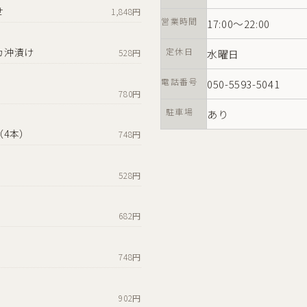
せ
1,848円
営業時間
17:00〜22:00
定休日
カ沖漬け
水曜日
528円
電話番号
050-5593-5041
780円
駐車場
あり
（4本）
748円
528円
682円
748円
902円