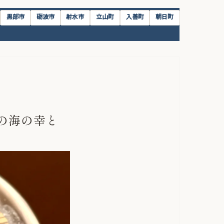
黒部市
砺波市
射水市
立山町
入善町
朝日町
の海の幸と