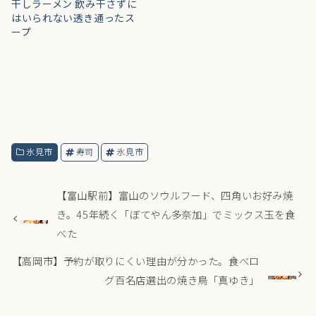
干しラーメン 飲み干さずに
はいられない透き通ったス
ープ
氷見市
寿司
氷見市
【富山駅前】富山のソウルフード、四角いお好み焼
き。45年続く「ぼてやん多奈加」でミックス玉を食
べた
【高岡市】予約が取りにくい理由が分かった。食べロ
グ百名店選出の焼き鳥「真ゆき」