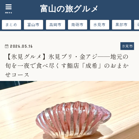
富山の旅グルメ
menu
まとめ
富山市
高岡市
南砺市
氷見市
黒部市
氷見市
2026.05.16
【氷見グルメ】氷見ブリ・金アジ——地元の
旬を一夜で食べ尽くす鮨店「成希」のおまか
せコース