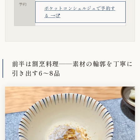
予約
ポケットコンシェルジュで予約す
る →
前半は割烹料理——素材の輪郭を丁寧に
引き出す6〜8品