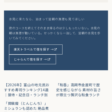
氷見に来たなら、泊まって翌朝の漁港も見てほしい
夜のコースを終えてそのまま帰るのは少しもったいない。氷見の
朝は漁港が動いている。せっかくなら一泊して、翌朝の氷見を歩
いてみてください。
楽天トラベルで宿を探す →
じゃらんで宿を探す →
【2026年】富山の地元民お
「和香」高岡市金屋町で歴
すすめ寿司ランキング14選
史を感じながら 素材の旨さ
｜接待・記念日・ランチ別
が際立つ贅沢な和食ランチ
「貧瞋癡（とんじんち）」
ミシュランも認めた 絶品煮