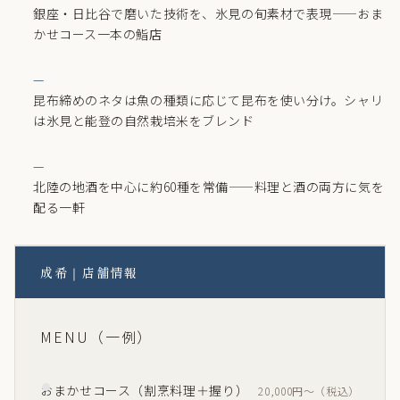
銀座・日比谷で磨いた技術を、氷見の旬素材で表現——おま
かせコース一本の鮨店
昆布締めのネタは魚の種類に応じて昆布を使い分け。シャリ
は氷見と能登の自然栽培米をブレンド
北陸の地酒を中心に約60種を常備——料理と酒の両方に気を
配る一軒
成希｜店舗情報
MENU（一例）
おまかせコース（割烹料理＋握り）
20,000円〜（税込）